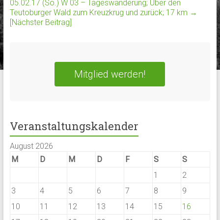
05.02.17 (So.) W 03 – Tageswanderung; Über den
Teutoburger Wald zum Kreuzkrug und zurück; 17 km
→
[Nächster Beitrag]
Mitglied werden!
Veranstaltungskalender
August 2026
M
D
M
D
F
S
S
1
2
3
4
5
6
7
8
9
10
11
12
13
14
15
16