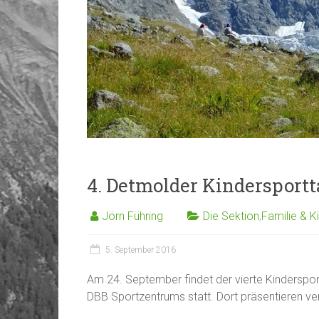
4. Detmolder Kindersport
Jörn Führing
Die Sektion
,
Familie & K
5. September 2016
Am 24. September findet der vierte Kinderspor
DBB Sportzentrums statt. Dort präsentieren ve