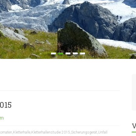
015
rn
V
tomaten
,
Kletterhalle
,
Kletterhallenstudie 2015
,
Sicherungsgerät
,
Unfall