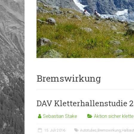
Bremswirkung
DAV Kletterhallenstudie 2
Sebastian Stake
Aktion sicher klette
15. Juli 2016
Autotubes
,
Bremswirkung
,
Halbau