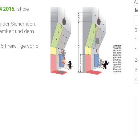
A
4 2016
, ist die
g der Sichernden,
3
samkeit und dem
1
5 Freiwillige vor 5
1
2
3
«