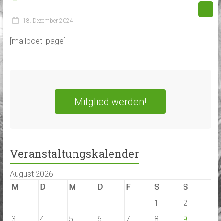
18. Dezember 2024
[mailpoet_page]
Mitglied werden!
Veranstaltungskalender
August 2026
M
D
M
D
F
S
S
1
2
3
4
5
6
7
8
9