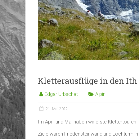
Kletterausflüge in den Ith
Edgar Urbschat
Alpin
21. Mai 2022
Im April und Mai haben wir erste Klettertouren
Ziele waren Friedensteinwand und Lochturm in