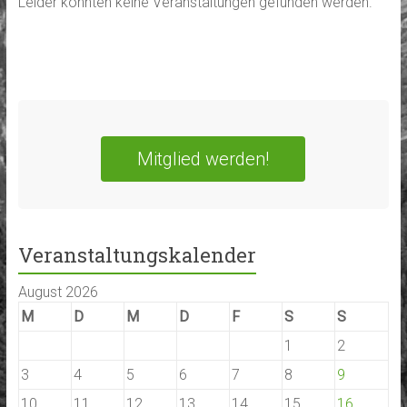
Leider konnten keine Veranstaltungen gefunden werden.
Mitglied werden!
Veranstaltungskalender
August 2026
M
D
M
D
F
S
S
1
2
3
4
5
6
7
8
9
10
11
12
13
14
15
16