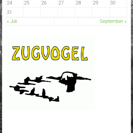
24
25
26
27
28
29
30
31
« Juli
September »